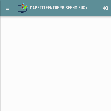
mapetiteentrepriseenmieux.
fr