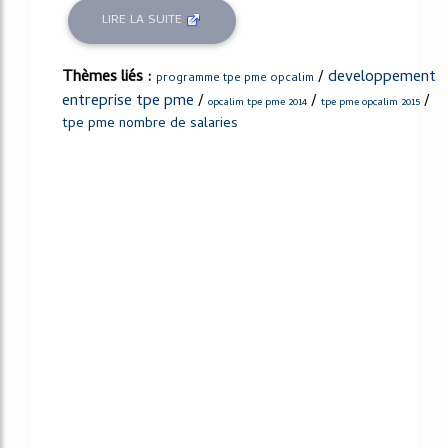
LIRE LA SUITE
Thèmes liés :
/
developpement
programme tpe pme opcalim
entreprise tpe pme
/
/
/
opcalim tpe pme 2014
tpe pme opcalim 2015
tpe pme nombre de salaries