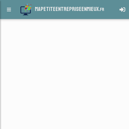
mapetiteentrepriseenmieux.
fr