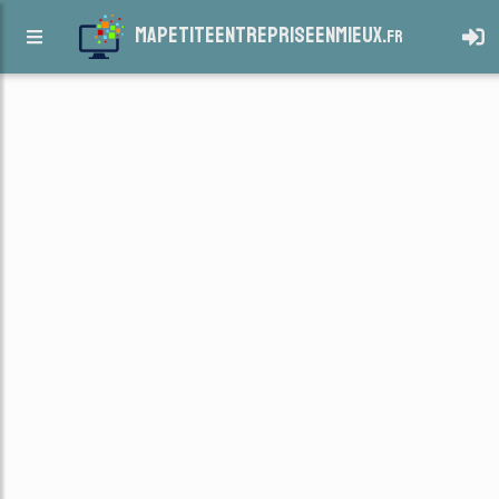
mapetiteentrepriseenmieux.
fr