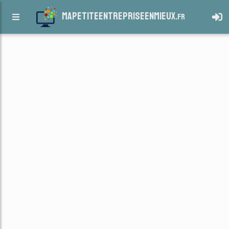
mapetiteentrepriseenmieux.
fr