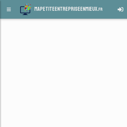
mapetiteentrepriseenmieux.
fr