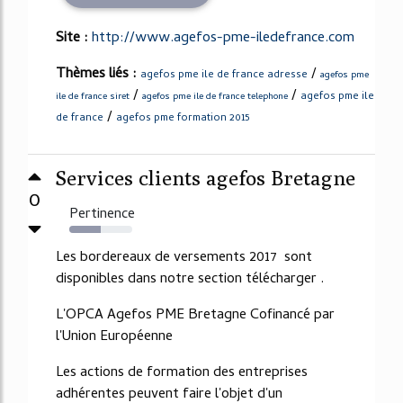
Site :
http://www.agefos-pme-iledefrance.com
Thèmes liés :
/
agefos pme ile de france adresse
agefos pme
/
/
agefos pme ile
ile de france siret
agefos pme ile de france telephone
/
de france
agefos pme formation 2015
Services clients agefos Bretagne
0
Pertinence
50%
Les bordereaux de versements 2017 sont
disponibles dans notre section télécharger .
L'OPCA Agefos PME Bretagne Cofinancé par
l'Union Européenne
Les actions de formation des entreprises
adhérentes peuvent faire l'objet d'un