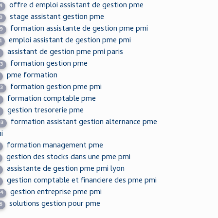
offre d emploi assistant de gestion pme
4
stage assistant gestion pme
0
formation assistante de gestion pme pmi
59
emploi assistant de gestion pme pmi
1
assistant de gestion pme pmi paris
0
formation gestion pme
23
pme formation
formation gestion pme pmi
03
formation comptable pme
2
gestion tresorerie pme
9
formation assistant gestion alternance pme
03
i
formation management pme
gestion des stocks dans une pme pmi
assistante de gestion pme pmi lyon
gestion comptable et financiere des pme pmi
gestion entreprise pme pmi
34
solutions gestion pour pme
6