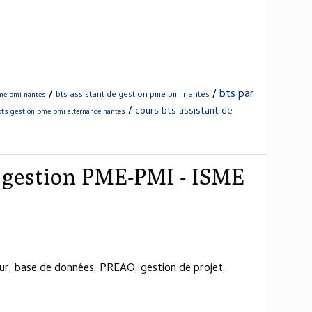
/
/
bts par
bts assistant de gestion pme pmi nantes
pme pmi nantes
/
cours bts assistant de
bts gestion pme pmi alternance nantes
t gestion PME-PMI - ISME
leur, base de données, PREAO, gestion de projet,