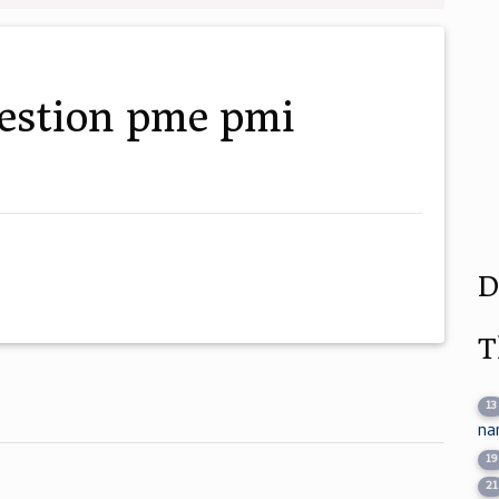
D
T
13
na
19
21