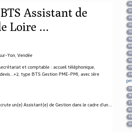
14
 BTS Assistant de
13
4
e Loire ...
19
7
4
84
5
ur-Yon, Vendée
4
étariat et comptable : accueil téléphonique,
5
ie devis...+2, type BTS Gestion PME-PMI, avec 1ère
2
pm
53
58
27
crute un(e) Assistant(e) de Gestion dans le cadre d'un...
82
6
13