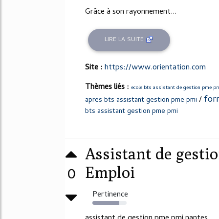
Grâce à son rayonnement...
LIRE LA SUITE
Site :
https://www.orientation.com
Thèmes liés :
ecole bts assistant de gestion pme p
for
/
apres bts assistant gestion pme pmi
bts assistant gestion pme pmi
Assistant de gesti
0
Emploi
Pertinence
78%
assistant de gestion pme pmi nantes