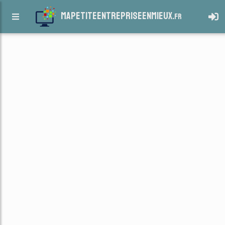
mapetiteentrepriseenmieux.
fr