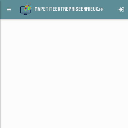
mapetiteentrepriseenmieux.
fr