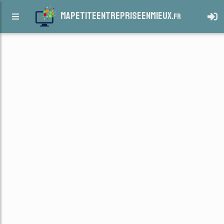
mapetiteentrepriseenmieux.
fr