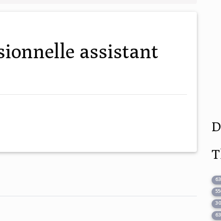
D
T
6
55
3
6