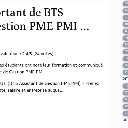
6
ortant de BTS
4
21
estion PME PMI ...
5
13
4
21
53
aluation : 2.4/5 (24 votes)
35
es étudiants ont noté leur formation et communiqué
55
ant de Gestion PME PMI
14
pm
/DUT (BTS Assistant de Gestion PME PMI) ? Prenez
4
e, salaire et entreprise auquel...
15
41
4
2
pm