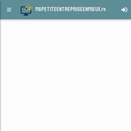
mapetiteentrepriseenmieux.
fr