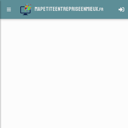
mapetiteentrepriseenmieux.
fr