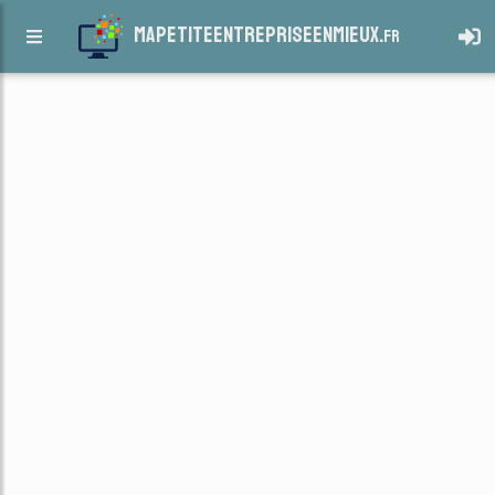
mapetiteentrepriseenmieux.
fr